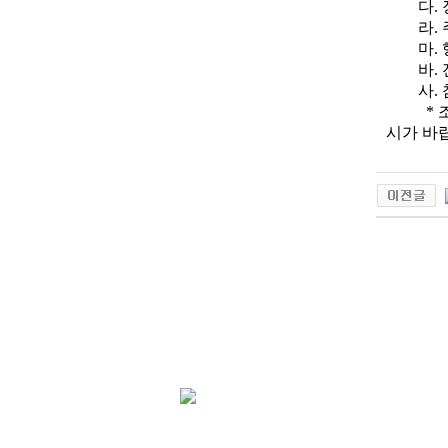
다. 장 
라. 주
마. 행
바. 전시
사. 참가신
* 조기
시가 바