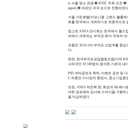
er 서울 명소 관광 ❸ KNIC 주최 오찬 ❹ ANFA 
nguet) ❻ 대표단 귀국 순으로 진행되었다
서울 가든호텔(마포) 2층 그랜드 볼룸에서
회를 한국에서 개최하기로 최종적으로 결
참고로 ANEA 전시회는 한국에서 월드컵이
라에서 개최되는 부직포 분야 국제적 대
조합은 우리나라 부직포 산업계를 중심으로
다.
한편, 한국부직포공업협동조합(이하 KNIC) 주관으
내외국인 약 180명의 참석한 가운데 대
PID 개막공연과 축하, 이벤트 공연 등
C 하종언 이사장의 환영사, 중소기업중앙
또한, ANFA 박찬혁 현, 회장과 Mr.
대한 공로패와 감사패 수여식을 거행하고
을 마감하였다.