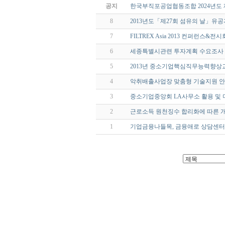
공지
한국부직포공업협동조합 2024년도 
8
2013년도「제27회 섬유의 날」유공
7
FILTREX Asia 2013 컨퍼런스&전
6
세종특별시관련 투자계획 수요조사
5
2013년 중소기업핵심직무능력향상
4
악취배출사업장 맞춤형 기술지원 
3
중소기업중앙회 LA사무소 활용 및
2
근로소득 원천징수 합리화에 따른 
1
기업금융나들목, 금융애로 상담센터