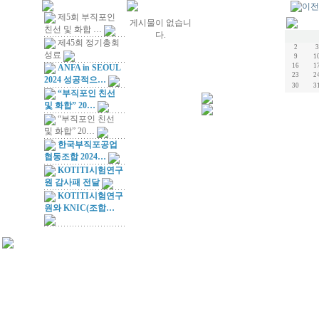
제5회 부직포인
게시물이 없습니
친선 및 화합 …
다.
제45회 정기총회
2
3
성료
9
1
16
1
ANFA in SEOUL
23
2
2024 성공적으…
30
3
“부직포인 친선
및 화합” 20…
“부직포인 친선
및 화합” 20…
한국부직포공업
협동조합 2024…
KOTITI시험연구
원 감사패 전달
KOTITI시험연구
원와 KNIC(조합…