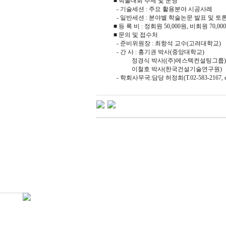
■ 학술대회 주제 및 운영
- 기술세션 : 주요 활용분야 시공사례
- 일반세션 : 분야별 학술논문 발표 및 토
■ 등 록 비 : 정회원 50,000원, 비회원 70,00
■ 문의 및 접수처
- 준비위원장 : 최항석 교수(고려대학교)
- 간 사 : 홍기권 박사(중앙대학교)
정경식 박사((주)에스텍컨설팅그룹)
이철호 박사(한국건설기술연구원)
- 학회사무국:담당 허정희(T.02-583-2167, e-m